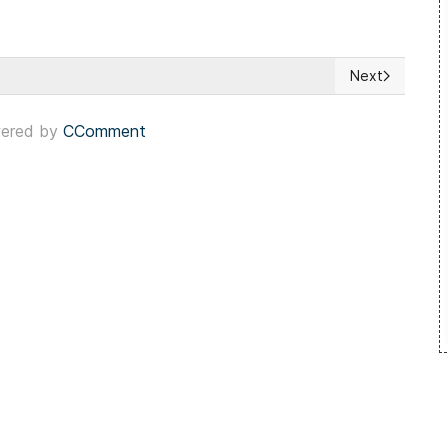
Next
eronismo renovado
Next article: 
ered by
CComment