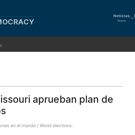
Noticias
EMOCRACY
News
ns
issouri aprueban plan de
os
ones en el mundo / World elections
.