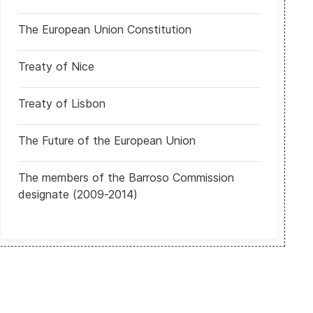
The European Union Constitution
Nepal: Presidente nombró a la expresidenta del Tribunal Supremo pri
Treaty of Nice
Treaty of Lisbon
The Future of the European Union
The members of the Barroso Commission
designate (2009-2014)