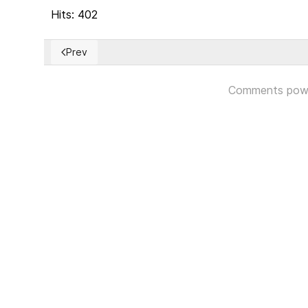
Hits: 402
Prev
Previous article: Argentina: Alex Kicillof busca un p
Comments pow