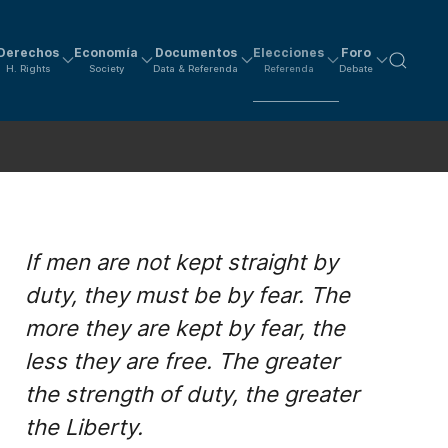
Derechos
Economía
Documentos
Elecciones
Foro
H. Rights
Society
Data & Referenda
Referenda
Debate
If men are not kept straight by
duty, they must be by fear. The
more they are kept by fear, the
less they are free. The greater
the strength of duty, the greater
the Liberty.