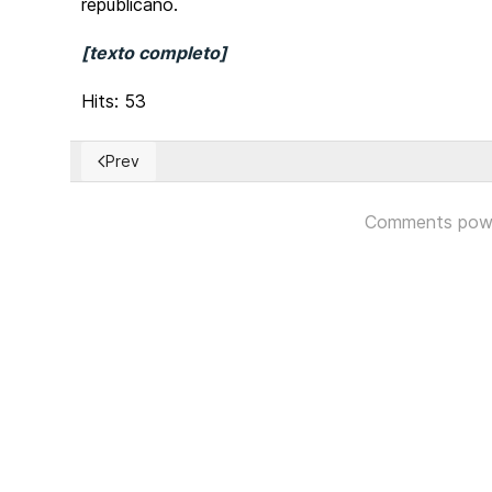
republicano.
[texto completo]
Hits: 53
Prev
Previous article: Corea del Sur: Celebran unas elecci
Comments pow