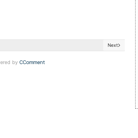
Next
ones locales
Next article: 
ered by
CComment