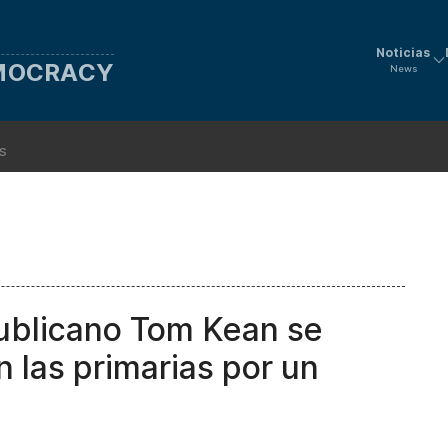
Noticias
EMOCRACY
News
ns
ublicano Tom Kean se
n las primarias por un