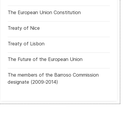
The European Union Constitution
Treaty of Nice
Treaty of Lisbon
Perú: Keiko Fujimori y Roberto Sánchez se enfrentaron en debate pr
The Future of the European Union
The members of the Barroso Commission
designate (2009-2014)