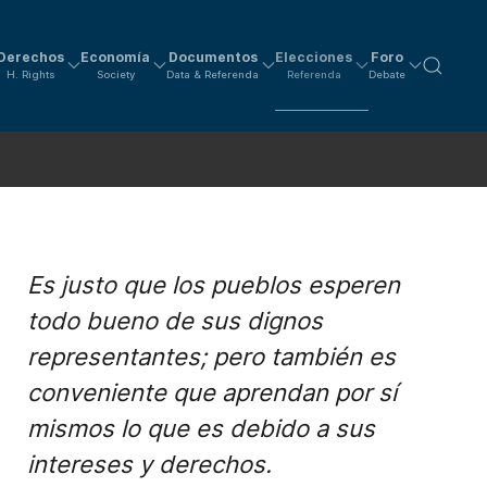
Derechos
Economía
Documentos
Elecciones
Foro
H. Rights
Society
Data & Referenda
Referenda
Debate
Es justo que los pueblos esperen
todo bueno de sus dignos
representantes; pero también es
conveniente que aprendan por sí
mismos lo que es debido a sus
intereses y derechos.