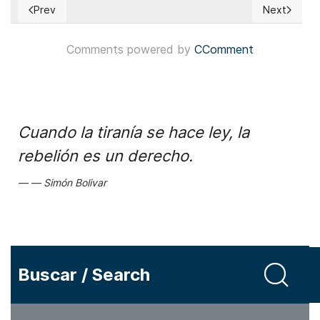
Prev
Next
Previous article: Alemania: Alternativa para Alemania result
Next article
Comments powered by
CComment
Cuando la tiranía se hace ley, la
rebelión es un derecho.
Simón Bolivar
Buscar / Search