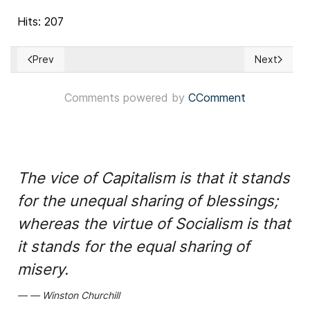
Hits: 207
Prev
Next
Previous article: Irlanda: Catherine Connolly se perfila co
Next articl
Comments powered by
CComment
The vice of Capitalism is that it stands
for the unequal sharing of blessings;
whereas the virtue of Socialism is that
it stands for the equal sharing of
misery.
Winston Churchill