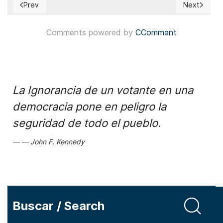
Prev
Next
Previous article: EUA: Primarias claves en Maine y Carolina de
Next articl
Comments powered by
CComment
La Ignorancia de un votante en una
democracia pone en peligro la
seguridad de todo el pueblo.
John F. Kennedy
Buscar / Search