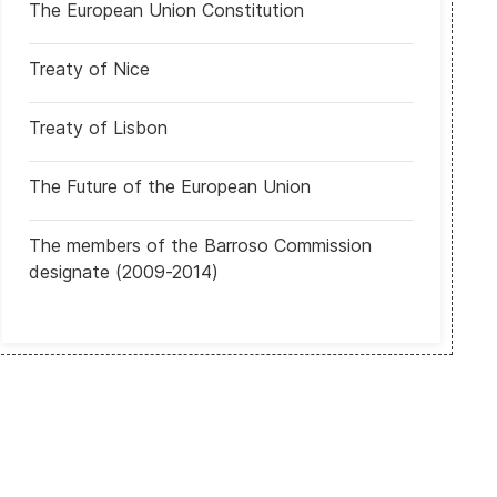
The European Union Constitution
Treaty of Nice
Treaty of Lisbon
The Future of the European Union
The members of the Barroso Commission
designate (2009-2014)
Moldavia: Partido proeuropeo PAS encabeza elecciones legislativas