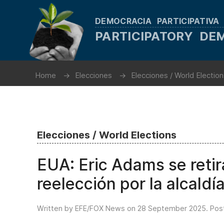
DEMOCRACIA PARTICIPATIVA
PARTICIPATORY D
Home
Elecciones
Elecciones / World Electio
Elecciones / World Elections
EUA: Eric Adams se retira
reelección por la alcald
Written by EFE/FOX News on
28 September 2025
. Pos