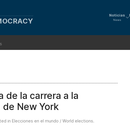
Noticias
EMOCRACY
News
ns
 de la carrera a la
ía de New York
ted in
Elecciones en el mundo / World elections
.