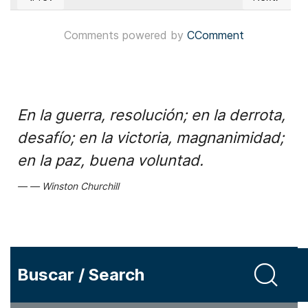
Previous article: EUA: Demócrata Abigail Spanberger asumió 
Next articl
Comments powered by
CComment
En la guerra, resolución; en la derrota,
desafío; en la victoria, magnanimidad;
en la paz, buena voluntad.
Winston Churchill
Buscar / Search