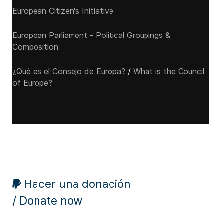
European Citizen's Initiative
European Parliament - Political Groupings &
Composition
¿Qué es el Consejo de Europa?
/
What is the Council
of Europe?
Hacer una donación
/ Donate now