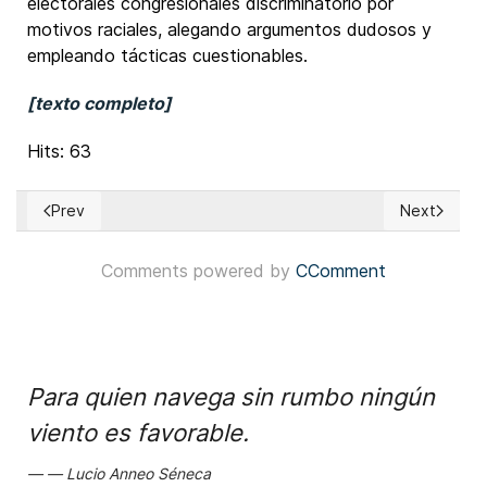
electorales congresionales discriminatorio por
motivos raciales, alegando argumentos dudosos y
empleando tácticas cuestionables.
[texto completo]
Hits: 63
Prev
Next
Previous article: EUA: Senado rechazó iniciativa republica
Next articl
Comments powered by
CComment
Para quien navega sin rumbo ningún
viento es favorable.
Lucio Anneo Séneca