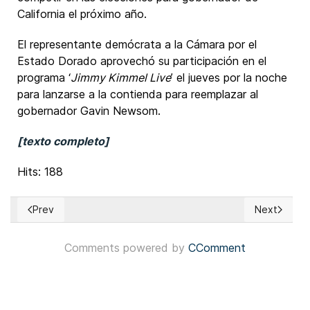
California el próximo año.
El representante demócrata a la Cámara por el
Estado Dorado aprovechó su participación en el
programa ‘
Jimmy Kimmel Live
’ el jueves por la noche
para lanzarse a la contienda para reemplazar al
gobernador Gavin Newsom.
[texto completo]
Hits: 188
Prev
Next
Previous article: EUA: Mayoría de votantes están a favor de 
Next articl
Comments powered by
CComment