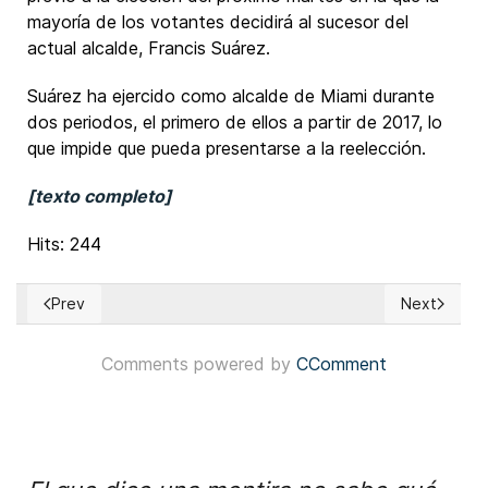
mayoría de los votantes decidirá al sucesor del
actual alcalde, Francis Suárez.
Suárez ha ejercido como alcalde de Miami durante
dos periodos, el primero de ellos a partir de 2017, lo
que impide que pueda presentarse a la reelección.
[texto completo]
Hits: 244
Prev
Next
Previous article: Perú: Expresidente Pedro Castillo insistió 
Next article
Comments powered by
CComment