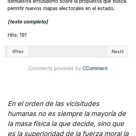
demuestra entusiasmo sobre la propuesta que busca
permitir nuevos mapas electorales en el estado.
[texto completo]
Hits: 191
Prev
Next
Previous article: Argentina: Presidente Javier Milei relanza s
Next articl
Comments powered by
CComment
En el orden de las vicisitudes
humanas no es siempre la mayoría de
la masa física la que decide, sino que
es la superioridad de la fuerza moral la