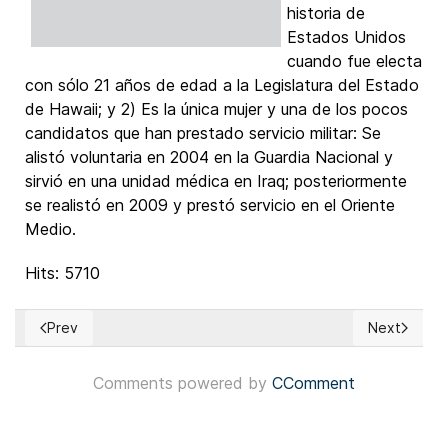
historia de
Estados Unidos
cuando fue electa
con sólo 21 años de edad a la Legislatura del Estado
de Hawaii; y 2) Es la única mujer y una de los pocos
candidatos que han prestado servicio militar: Se
alistó voluntaria en 2004 en la Guardia Nacional y
sirvió en una unidad médica en Iraq; posteriormente
se realistó en 2009 y prestó servicio en el Oriente
Medio.
Hits: 5710
Prev
Next
Previous article: Election Results all over the World & Upcom
Next article
Comments powered by
CComment