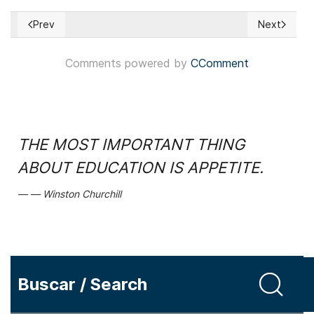
Prev
Next
Previous article: Francia: Fiscalía Europea investiga si el p
Next article
Comments powered by
CComment
THE MOST IMPORTANT THING
ABOUT EDUCATION IS APPETITE.
Winston Churchill
Buscar / Search