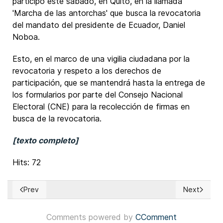
participó este sábado, en Quito, en la llamada
'Marcha de las antorchas' que busca la revocatoria
del mandato del presidente de Ecuador, Daniel
Noboa.
Esto, en el marco de una vigilia ciudadana por la
revocatoria y respeto a los derechos de
participación, que se mantendrá hasta la entrega de
los formularios por parte del Consejo Nacional
Electoral (CNE) para la recolección de firmas en
busca de la revocatoria.
[texto completo]
Hits: 72
Prev
Next
Previous article: México: Nuevo partido político Somos Mé
Next articl
Comments powered by
CComment