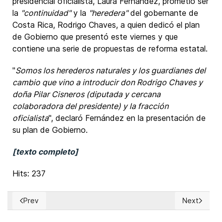
presidencial oficialista, Laura Fernández, prometió ser
la
"continuidad"
y la
"heredera"
del gobernante de
Costa Rica, Rodrigo Chaves, a quien dedicó el plan
de Gobierno que presentó este viernes y que
contiene una serie de propuestas de reforma estatal.
"
Somos los herederos naturales y los guardianes del
cambio que vino a introducir don Rodrigo Chaves y
doña Pilar Cisneros (diputada y cercana
colaboradora del presidente) y la fracción
oficialista
", declaró Fernández en la presentación de
su plan de Gobierno.
[texto completo]
Hits: 237
Prev
Next
Previous article: México: Partido Acción Nacional anunció re
Next articl