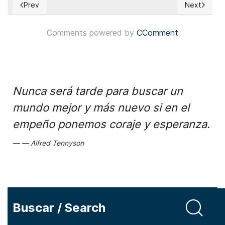
Prev
Next
Previous article: Honduras: Nasry Asfura asumió como nuev
Next articl
Comments powered by
CComment
Nunca será tarde para buscar un
mundo mejor y más nuevo si en el
empeño ponemos coraje y esperanza.
Alfred Tennyson
Buscar / Search