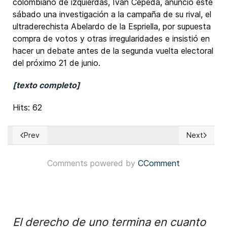
colombiano de izquierdas, Iván Cepeda, anunció este
sábado una investigación a la campaña de su rival, el
ultraderechista Abelardo de la Espriella, por supuesta
compra de votos y otras irregularidades e insistió en
hacer un debate antes de la segunda vuelta electoral
del próximo 21 de junio.
[texto completo]
Hits: 62
Prev
Next
Previous article: EUA: Nithya Raman sobrepasó a Spencer Pr
Next article
Comments powered by
CComment
El derecho de uno termina en cuanto