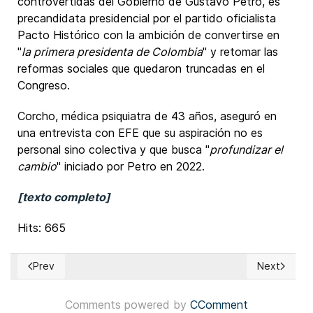
controvertidas del Gobierno de Gustavo Petro, es
precandidata presidencial por el partido oficialista
Pacto Histórico con la ambición de convertirse en
"
la primera presidenta de Colombia
" y retomar las
reformas sociales que quedaron truncadas en el
Congreso.
Corcho, médica psiquiatra de 43 años, aseguró en
una entrevista con EFE que su aspiración no es
personal sino colectiva y que busca "
profundizar el
cambio
" iniciado por Petro en 2022.
[texto completo]
Hits: 665
Prev
Next
Previous article: Francia: Primer ministro François Bayrou s
Next articl
Comments powered by
CComment