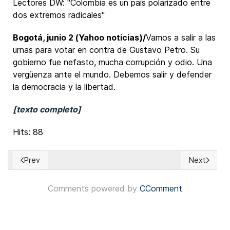
Lectores DW: "Colombia es un país polarizado entre
dos extremos radicales"
Bogotá, junio 2 (Yahoo noticias)/
Vamos a salir a las
urnas para votar en contra de Gustavo Petro. Su
gobierno fue nefasto, mucha corrupción y odio. Una
vergüenza ante el mundo. Debemos salir y defender
la democracia y la libertad.
[texto completo]
Hits: 88
Prev
Next
Previous article: Colombia: Escrutinio de votos en la primera
Next articl
Comments powered by
CComment