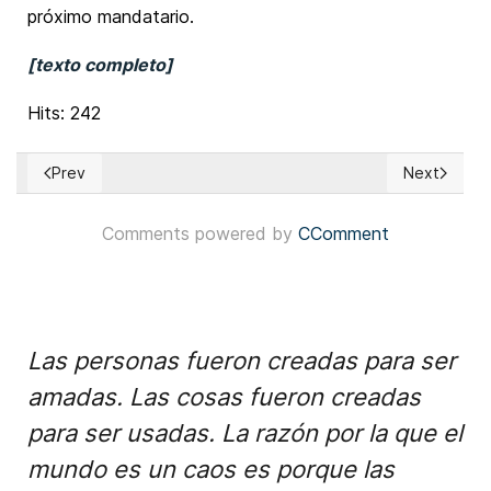
próximo mandatario.
[texto completo]
Hits: 242
Prev
Next
Previous article: Bolivia: Rodrigo Paz Pereira juramenta com
Next articl
Comments powered by
CComment
Las personas fueron creadas para ser
amadas. Las cosas fueron creadas
para ser usadas. La razón por la que el
mundo es un caos es porque las