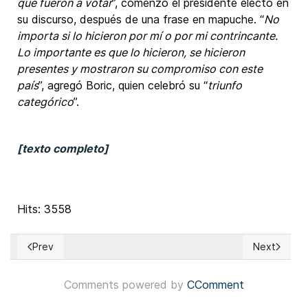
que fueron a votar
”, comenzó el presidente electo en
su discurso, después de una frase en mapuche. “
No
importa si lo hicieron por mí o por mi contrincante.
Lo importante es que lo hicieron, se hicieron
presentes y mostraron su compromiso con este
país
”, agregó Boric, quien celebró su “
triunfo
categórico
”.
[texto completo]
Hits: 3558
Prev
Next
Previous article: México: Congreso capitalino solicitó a los p
Next articl
Comments powered by
CComment