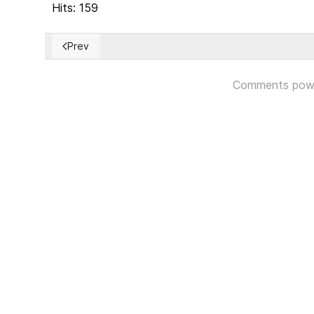
Hits: 159
Prev
Previous article: EUA: Presidente del Comité Nacion
Comments pow