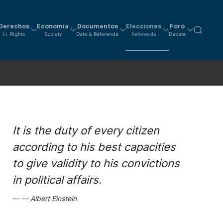
Derechos
Economía
Documentos
Elecciones
Foro
H. Rights
Society
Data & Referenda
Referenda
Debate
It is the duty of every citizen
according to his best capacities
to give validity to his convictions
in political affairs.
Albert Einstein