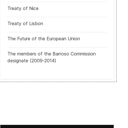
Treaty of Nice
e mandato superar mayoría en la Cámara de Representantes y contr
México: Movimiento de Regeneración Nacional (Morena) se proclamó
Treaty of Lisbon
The Future of the European Union
The members of the Barroso Commission
designate (2009-2014)