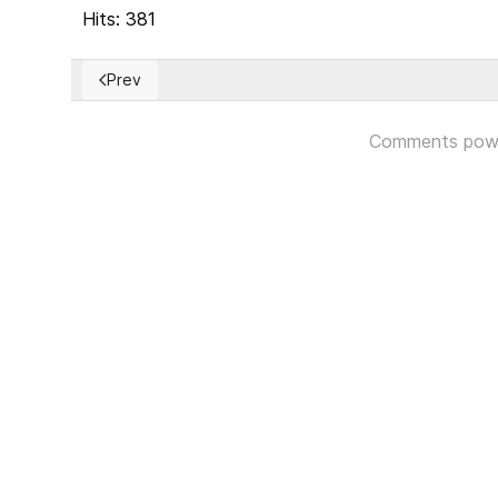
Hits: 381
Prev
Previous article: Colombia: Inicia último año del go
Comments pow