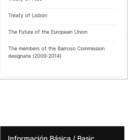
Treaty of Lisbon
EUA: El Gobierno de Estados Unidos expresó su respaldo a la reform
The Future of the European Union
The members of the Barroso Commission
designate (2009-2014)
Información Básica / Basic