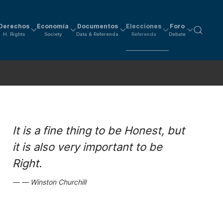
Derechos
Economía
Documentos
Elecciones
Foro
H. Rights
Society
Data & Referenda
Referenda
Debate
It is a fine thing to be Honest, but
it is also very important to be
Right.
Winston Churchill