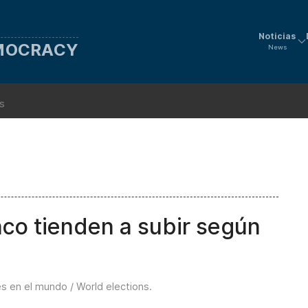
Noticias
EMOCRACY
News
ns
anco tienden a subir según
s en el mundo / World elections
.