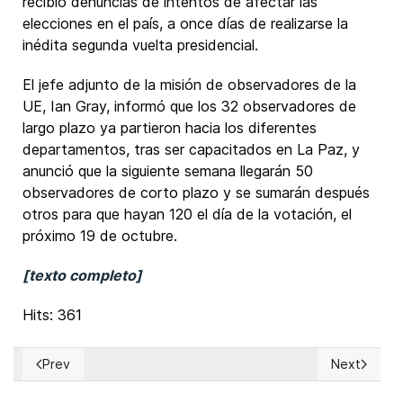
recibió denuncias de intentos de afectar las
elecciones en el país, a once días de realizarse la
inédita segunda vuelta presidencial.
El jefe adjunto de la misión de observadores de la
UE, Ian Gray, informó que los 32 observadores de
largo plazo ya partieron hacia los diferentes
departamentos, tras ser capacitados en La Paz, y
anunció que la siguiente semana llegarán 50
observadores de corto plazo y se sumarán después
otros para que hayan 120 el día de la votación, el
próximo 19 de octubre.
[texto completo]
Hits: 361
Prev
Next
Previous article: Camerún: Presidente Paul Biya busca octa
Next articl