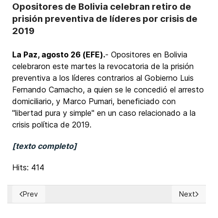
Opositores de Bolivia celebran retiro de
prisión preventiva de líderes por crisis de
2019
La Paz, agosto 26 (EFE).
- Opositores en Bolivia
celebraron este martes la revocatoria de la prisión
preventiva a los líderes contrarios al Gobierno Luis
Fernando Camacho, a quien se le concedió el arresto
domiciliario, y Marco Pumari, beneficiado con
"libertad pura y simple" en un caso relacionado a la
crisis política de 2019.
[texto completo]
Hits: 414
Prev
Next
Previous article: EUA: Zohran Mamdani se reunió con el líder
Next articl