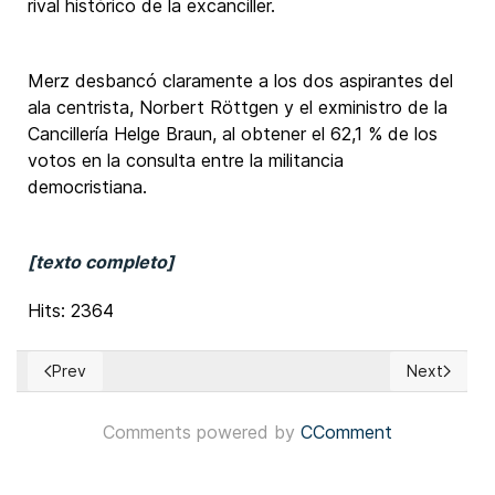
rival histórico de la excanciller.
Merz desbancó claramente a los dos aspirantes del
ala centrista, Norbert Röttgen y el exministro de la
Cancillería Helge Braun, al obtener el 62,1 % de los
votos en la consulta entre la militancia
democristiana.
[texto completo]
Hits: 2364
Prev
Next
Previous article: Panamá: Tribunal Electoral presenta demand
Next articl
Comments powered by
CComment