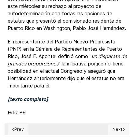
este miércoles su rechazo al proyecto de
autodeterminación con todas las opciones de
estatus que presentó el comisionado residente de
Puerto Rico en Washington, Pablo José Hernández.
El representante del Partido Nuevo Progresista
(PNP) en la Cámara de Representantes de Puerto
Rico, José F. Aponte, definió como "
un disparate de
grandes proporciones
" la iniciativa porque no tiene
posibilidad en el actual Congreso y aseguró que
Hernández anteriormente dijo que el estatus no era
importante para él.
[texto completo]
Hits: 89
Prev
Next
Previous article: Suiza: 55% votaron en contra de iniciativa p
Next article