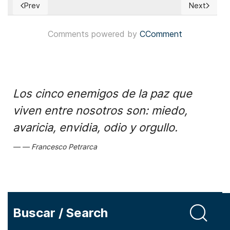
Prev
Next
Previous article: Ecuador: Votantes convocados para votar 
Next articl
Comments powered by
CComment
Los cinco enemigos de la paz que
viven entre nosotros son: miedo,
avaricia, envidia, odio y orgullo.
Francesco Petrarca
Buscar / Search