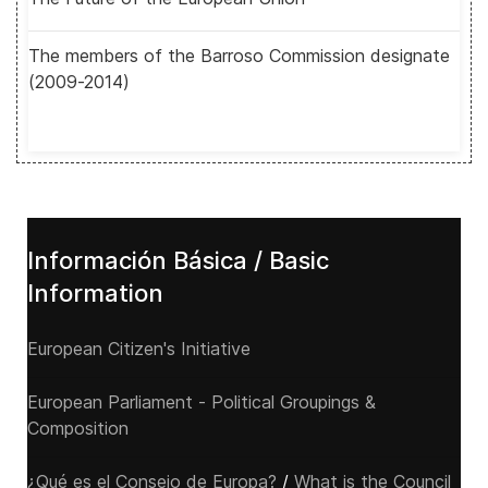
The members of the Barroso Commission designate
(2009-2014)
Información Básica / Basic
Information
European Citizen's Initiative
European Parliament - Political Groupings &
Composition
¿Qué es el Consejo de Europa?
/
What is the Council