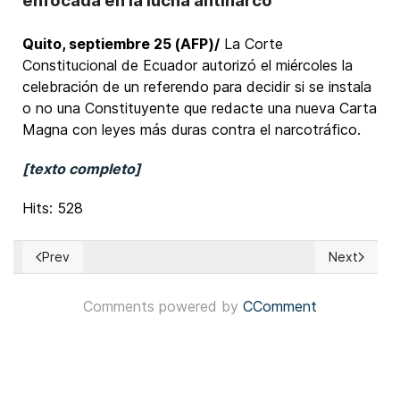
enfocada en la lucha antinarco
Quito, septiembre 25 (AFP)/
La Corte
Constitucional de Ecuador autorizó el miércoles la
celebración de un referendo para decidir si se instala
o no una Constituyente que redacte una nueva Carta
Magna con leyes más duras contra el narcotráfico.
[texto completo]
Hits: 528
Prev
Next
Previous article: Eslovaquia: Parlamento aprueba enmienda 
Next articl
Comments powered by
CComment