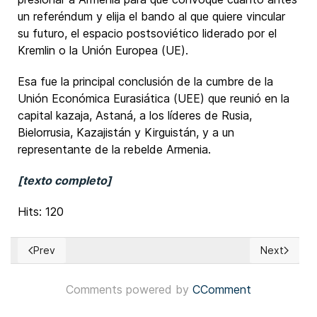
un referéndum y elija el bando al que quiere vincular
su futuro, el espacio postsoviético liderado por el
Kremlin o la Unión Europea (UE).
Esa fue la principal conclusión de la cumbre de la
Unión Económica Eurasiática (UEE) que reunió en la
capital kazaja, Astaná, a los líderes de Rusia,
Bielorrusia, Kazajistán y Kirguistán, y a un
representante de la rebelde Armenia.
[texto completo]
Hits: 120
Prev
Next
Previous article: Bolivia: Referéndum revocatorio para deci
Next articl
Comments powered by
CComment