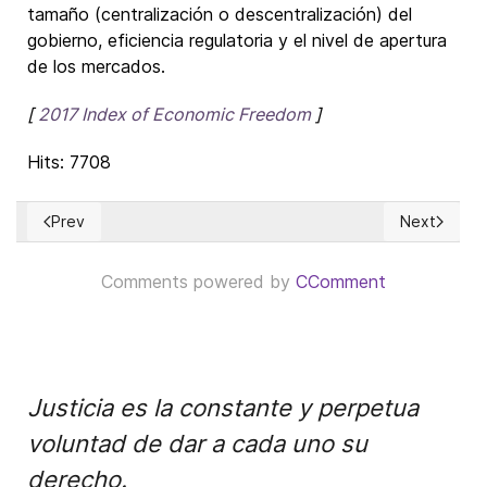
tamaño (centralización o descentralización) del
gobierno, eficiencia regulatoria y el nivel de apertura
de los mercados.
[
2017 Index of Economic Freedom
]
Hits: 7708
Prev
Next
Previous article: Will outsourcing and offshoring fade?
Next articl
Comments powered by
CComment
Justicia es la constante y perpetua
voluntad de dar a cada uno su
derecho.