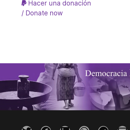
Hacer una donación
/ Donate now