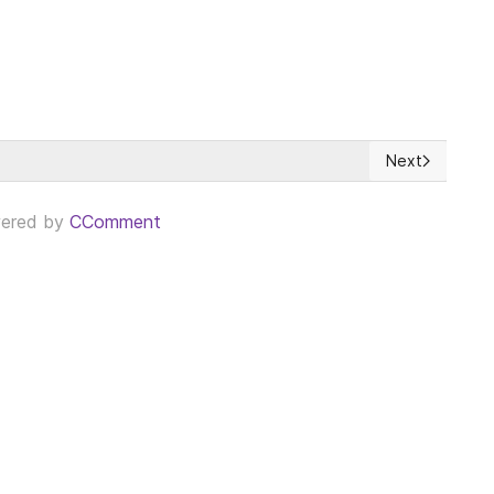
Next
th
Next article: 
ered by
CComment