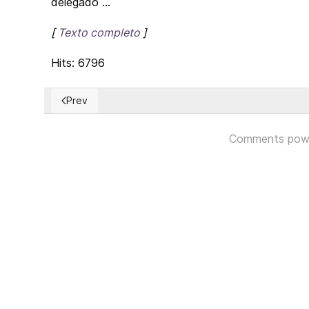
delegado ...
[
Texto completo
]
Hits: 6796
Prev
Previous article: Saving the Planet – No matter of fai
Comments pow