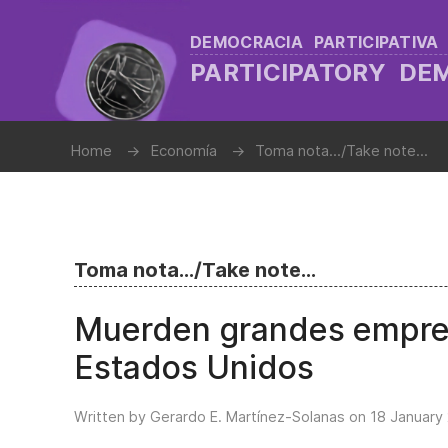
DEMOCRACIA PARTICIPATIVA
PARTICIPATORY D
Home
Economía
Toma nota.../Take note...
Toma nota.../Take note...
Muerden grandes empresa
Estados Unidos
Written by Gerardo E. Martínez-Solanas on
18 January