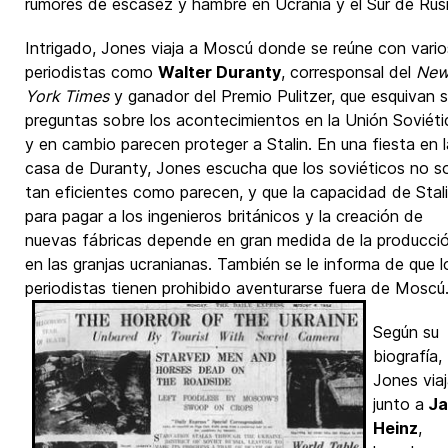
rumores de escasez y hambre en Ucrania y el Sur de Rusi
Intrigado, Jones viaja a Moscú donde se reúne con vario
periodistas como
Walter Duranty
, corresponsal del
Ne
York Times
y ganador del Premio Pulitzer, que esquivan 
preguntas sobre los acontecimientos en la Unión Soviéti
y en cambio parecen proteger a Stalin. En una fiesta en l
casa de Duranty, Jones escucha que los soviéticos no s
tan eficientes como parecen, y que la capacidad de Stal
para pagar a los ingenieros británicos y la creación de
nuevas fábricas depende en gran medida de la producci
en las granjas ucranianas. También se le informa de que l
periodistas tienen prohibido aventurarse fuera de Moscú
Según su
biografía,
Jones via
junto a
Ja
Heinz
,