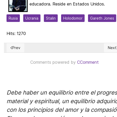
educadora. Reside en Estados Unidos.
Rusia
Ucrania
Stalin
Holodomor
Gareth Jones
Hits: 1270
Prev
Next
Previous article: Renewable energy sources – A solution tha
Next 
Comments powered by
CComment
Debe haber un equilibrio entre el progre
material y espiritual, un equilibrio adquiri
con los principios del amor y la compasió