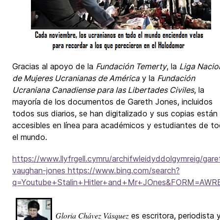
Gracias al apoyo de la
Fundación Temerty
, la
Liga Nacio
de Mujeres Ucranianas de América
y la
Fundación
Ucraniana Canadiense para las Libertades Civiles
, la
mayoría de los documentos de Gareth Jones, incluidos
todos sus diarios, se han digitalizado y sus copias están
accesibles en línea para académicos y estudiantes de t
el mundo.
https://www.llyfrgell.cymru/archifwleidyddolgymreig/gare
vaughan-jones https://www.bing.com/search?
q=Youtube+Stalin+Hitler+and+Mr+JOnes&FORM=AWR
Gloria Chávez Vásquez
es escritora, periodista 