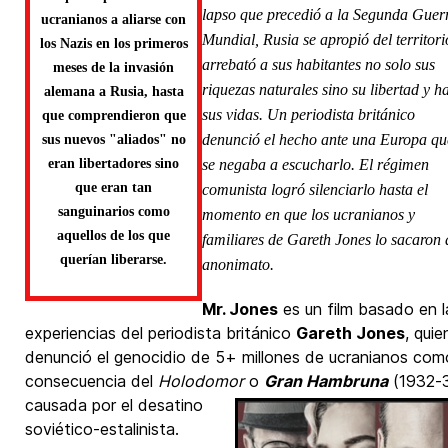
lapso que precedió a la Segunda Guer
ucranianos a aliarse con
Mundial, Rusia se apropió del territori
los Nazis en los primeros
arrebató a sus habitantes no solo sus
meses de la invasión
riquezas naturales sino su libertad y h
alemana a Rusia, hasta
sus vidas. Un periodista británico
que comprendieron que
denunció el hecho ante una Europa qu
sus nuevos "aliados" no
eran libertadores sino
se negaba a escucharlo. El régimen
que eran tan
comunista logró silenciarlo hasta el
sanguinarios como
momento en que los ucranianos y
aquellos de los que
familiares de Gareth Jones lo sacaron 
querían liberarse.
anonimato.
Mr. Jones
es un film basado en l
experiencias del periodista británico
Gareth Jones
, quie
denunció el genocidio de 5+ millones de ucranianos com
consecuencia del
Holodomor
o
Gran
Hambruna
(1932-
causada por el desatino
soviético-estalinista.