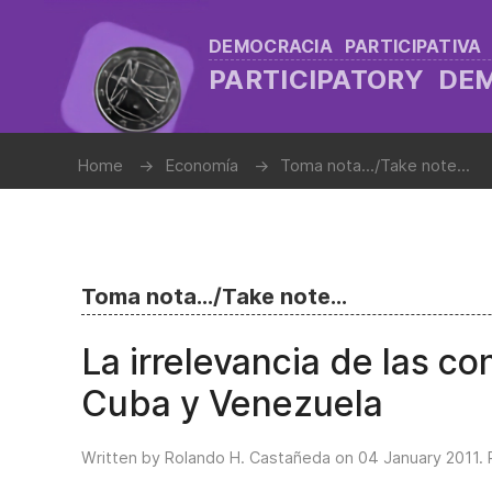
DEMOCRACIA PARTICIPATIVA
PARTICIPATORY D
Home
Economía
Toma nota.../Take note...
Toma nota.../Take note...
La irrelevancia de las co
Cuba y Venezuela
Written by Rolando H. Castañeda on
04 January 2011
.