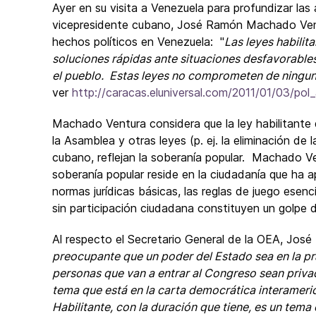
Ayer en su visita a Venezuela para profundizar las
vicepresidente cubano, José Ramón Machado Ventu
hechos políticos en Venezuela: "
Las leyes habilit
soluciones rápidas ante situaciones desfavorables 
el pueblo. Estas leyes no comprometen de ningun
ver
http://caracas.eluniversal.com/2011/01/03/po
Machado Ventura considera que la ley habilitante 
la Asamblea y otras leyes (p. ej. la eliminación de
cubano, reflejan la soberanía popular. Machado V
soberanía popular reside en la ciudadanía que ha a
normas jurídicas básicas, las reglas de juego esen
sin participación ciudadana constituyen un golpe 
Al respecto el Secretario General de la OEA, José
preocupante que un poder del Estado sea en la pr
personas que van a entrar al Congreso sean privad
tema que está en la carta democrática interameri
Habilitante, con la duración que tiene, es un tema