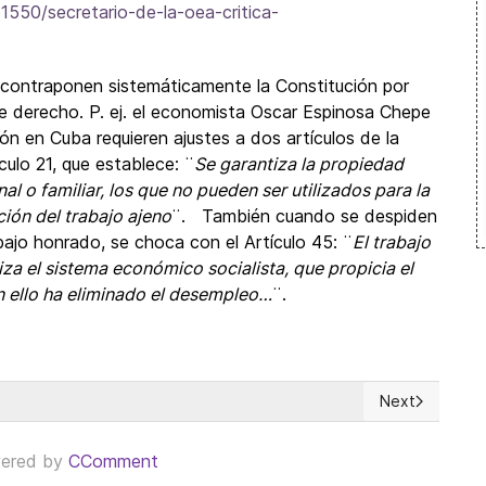
550/secretario-de-la-oea-critica-
e contraponen sistemáticamente la Constitución por
 derecho. P. ej. el economista Oscar Espinosa Chepe
n en Cuba requieren ajustes a dos artículos de la
ulo 21, que establece: ¨
Se garantiza la propiedad
l o familiar, los que no pueden ser utilizados para la
ión del trabajo ajeno
¨. También cuando se despiden
bajo honrado, se choca con el Artículo 45: ¨
El trabajo
za el sistema económico socialista, que propicia el
on ello ha eliminado el desempleo…
¨.
Next
?
Next article: 
ered by
CComment