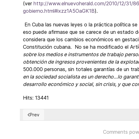
(ver
http://www.elnuevoherald.com/2010/12/31/861
gobierno.html#ixzz1A5OaGK1B
).
En Cuba las nuevas leyes o la práctica política s
eso puede afirmase que se carece de un estado de
considera que los cambios económicos en gestació
Constitución cubana. No se ha modificado el Artíc
sobre los medios e instrumentos de trabajo persona
obtención de ingresos provenientes de la explotac
500.000 personas, sin totales garantías de un tra
en la sociedad socialista es un derecho…lo garanti
desarrollo económico y social, sin crisis, y que c
Hits: 13441
Prev
Previous article: ¿Volverá alguna forma de patrón oro
Comments pow