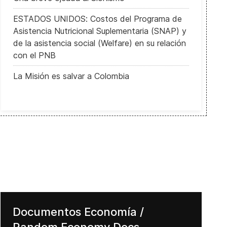
ESTADOS UNIDOS: Costos del Programa de
Asistencia Nutricional Suplementaria (SNAP) y
de la asistencia social (Welfare) en su relación
con el PNB
La Misión es salvar a Colombia
Madoff & Goldman Sachs - Where was [is] the SEC?
Documentos Economía /