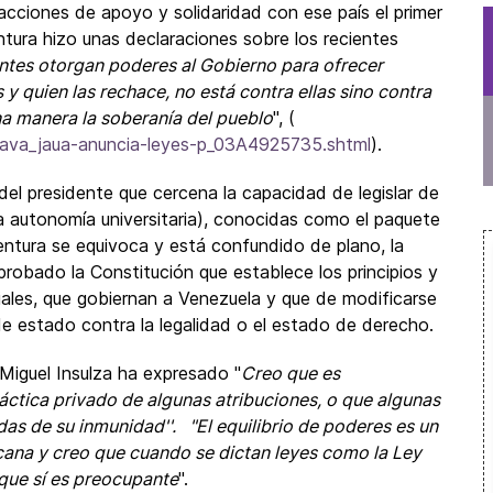
 acciones de apoyo y solidaridad con ese país el primer
ra hizo unas declaraciones sobre los recientes
antes otorgan poderes al Gobierno para ofrecer
y quien las rechace, no está contra ellas sino contra
a manera la soberanía del pueblo
", (
l_ava_jaua-anuncia-leyes-p_03A4925735.shtml
).
del presidente que cercena la capacidad de legislar de
 la autonomía universitaria), conocidas como el paquete
entura se equivoca y está confundido de plano, la
probado la Constitución que establece los principios y
ciales, que gobiernan a Venezuela y que de modificarse
de estado contra la legalidad o el estado de derecho.
 Miguel Insulza ha expresado "
Creo que es
áctica privado de algunas atribuciones, o que algunas
as de su inmunidad''. "El equilibrio de poderes es un
cana y creo que cuando se dictan leyes como la Ley
 que sí es preocupante
''.