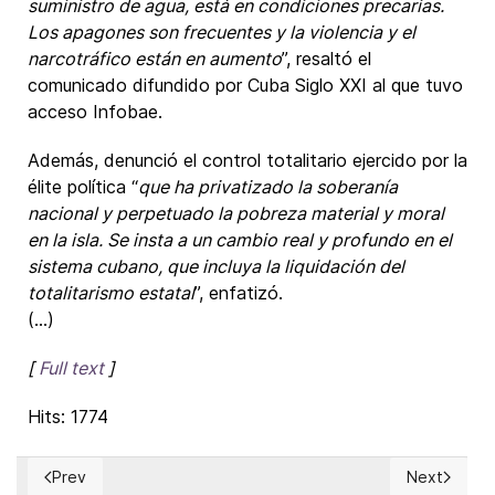
suministro de agua, está en condiciones precarias.
Los apagones son frecuentes y la violencia y el
narcotráfico están en aumento
”, resaltó el
comunicado difundido por Cuba Siglo XXI al que tuvo
acceso Infobae.
Además, denunció el control totalitario ejercido por la
élite política “
que ha privatizado la soberanía
nacional y perpetuado la pobreza material y moral
en la isla. Se insta a un cambio real y profundo en el
sistema cubano, que incluya la liquidación del
totalitarismo estatal
”, enfatizó.
(...)
[
Full text
]
Hits: 1774
Prev
Next
Previous article: How can America bless Israel?
Next article