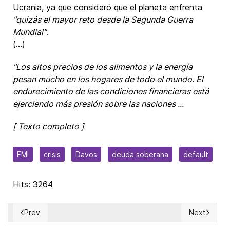
Ucrania, ya que consideró que el planeta enfrenta
"quizás el mayor reto desde la Segunda Guerra
Mundial"
.
(...)
"Los altos precios de los alimentos y la energía
pesan mucho en los hogares de todo el mundo. El
endurecimiento de las condiciones financieras está
ejerciendo más presión sobre las naciones ...
[ Texto completo ]
FMI
crisis
Davos
deuda soberana
default
Hits: 3264
Prev
Next
Previous article: Vatican official at Davos says the Church 
Next articl