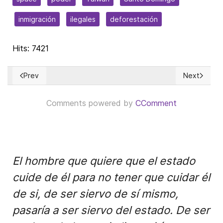
inmigración
ilegales
deforestación
Hits: 7421
Prev
Next
Previous article: ¿Auditoría forense de la OEA al proceso ele
Next articl
Comments powered by
CComment
El hombre que quiere que el estado
cuide de él para no tener que cuidar él
de si, de ser siervo de sí mismo,
pasaría a ser siervo del estado. De ser