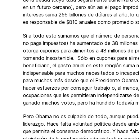
en un futuro cercano), pero aún así el pago impro
intereses suma 256 billones de dólares al año, lo
es responsable de $810 anuales como promedio sól
Si a todo esto sumamos que el número de personas
no paga impuestos) ha aumentado de 38 millones e
otorga cupones para alimentos a 48 millones de pe
tornando insostenible. Sólo en cupones para ali
beneficiario, el gasto anual en este renglón suma 
indispensable para muchos necesitados o incapacit
para muchos más desde que el Presidente Obama el
hacer esfuerzos por conseguir trabajo o, al menos
ocupaciones que les permitieran independizarse 
ganado muchos votos, pero ha hundido todavía más
Pero Obama no es culpable de todo, aunque pueda 
liderazgo. Hace falta voluntad política desde amb
que permita el consenso democrático. Y hace falta
el cinturón de la moderación administrativa cuest