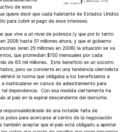
ductivo de esos
 que quiere decir que cada habitante de Estados Unidos
o para cubrir el pago de esos intereses.
 que vive a un nivel de pobreza (y que por lo tanto
n 2008 hasta 51 millones ahora, y que el gobierno
rsonas (eran 29 millones en 2008) la situación se va
mentos, que promedian $150 mensuales por cada
más de 85 mil millones. Este beneficio es un socorro
ados, pero se convierte en una tendencia clientelista
iminó la norma que obligaba a los beneficiarios a
, a matricularse en cursos de adiestramiento para
de tal dependencia. Con esa medida ciertamente ha
 al país en la espiral descendente del derroche.
responsabilizársele de una notable falta de
os polos para acercarse al centro de la negociación
 también aceptar que el país está obligado a apretar
e los votos que cueste de aquellos que sigan renuentes