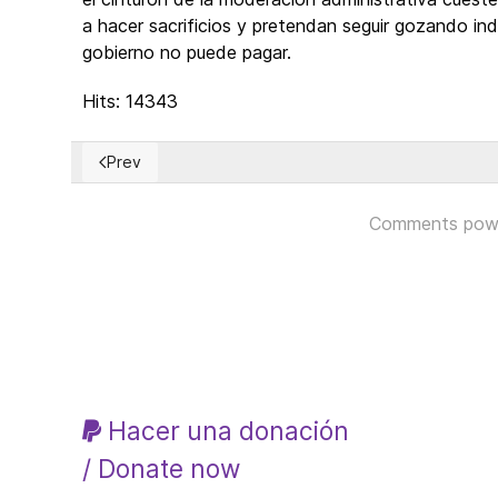
a hacer sacrificios y pretendan seguir gozando ind
gobierno no puede pagar.
Hits: 14343
Prev
Previous article: ¿La moneda del futuro?
Comments pow
Hacer una donación
/ Donate now