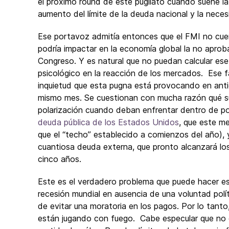
el próximo round de este pugilato cuando suene la
aumento del límite de la deuda nacional y la necesi
Ese portavoz admitía entonces que el FMI no cue
podría impactar en la economía global la no aprob
Congreso. Y es natural que no puedan calcular es
psicológico en la reacción de los mercados. Ese f
inquietud que esta pugna está provocando en anti
mismo mes. Se cuestionan con mucha razón qué suc
polarización cuando deban enfrentar dentro de 
deuda pública de los Estados Unidos
, que este me
que el “techo” establecido a comienzos del año), 
cuantiosa deuda externa, que pronto alcanzará los
cinco años.
Este es el verdadero problema que puede hacer es
recesión mundial en ausencia de una voluntad pol
de evitar una moratoria en los pagos. Por lo tanto
están jugando con fuego. Cabe especular que no es