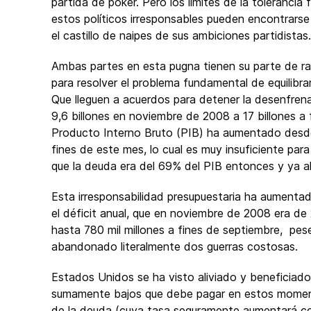
partida de póker. Pero los límites de la tolerancia
estos políticos irresponsables pueden encontrarse
el castillo de naipes de sus ambiciones partidistas.
Ambas partes en esta pugna tienen su parte de ra
para resolver el problema fundamental de equilibr
Que lleguen a acuerdos para detener la desenfre
9,6 billones en noviembre de 2008 a 17 billones a
Producto Interno Bruto (PIB) ha aumentado desde 
fines de este mes, lo cual es muy insuficiente pa
que la deuda era del 69% del PIB entonces y ya a
Esta irresponsabilidad presupuestaria ha aumentad
el déficit anual, que en noviembre de 2008 era de 
hasta 780 mil millones a fines de septiembre, pese
abandonado literalmente dos guerras costosas.
Estados Unidos se ha visto aliviado y beneficiado 
sumamente bajos que debe pagar en estos moment
de la deuda (cuya tasa seguramente aumentará c