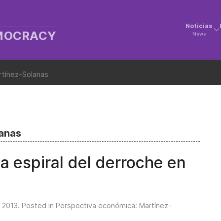
Noticias
EMOCRACY
News
rtínez-Solanas
lanas
la espiral del derroche en
 2013
. Posted in
Perspectiva económica: Martínez-