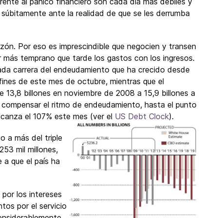
 frente al pánico financiero son cada día más débiles y
 súbitamente ante la realidad de que se les derrumba
zón. Por eso es imprescindible que negocien y transen
ar más temprano que tarde los gastos con los ingresos.
nada carrera del endeudamiento que ha crecido desde
 fines de este mes de octubre, mientras que el
13,8 billones en noviembre de 2008 a 15,9 billones a
ra compensar el ritmo de endeudamiento, hasta el punto
lcanza el 107% este mes (ver el
US Debt Clock
).
o a más del triple
253 mil millones,
 a que el país ha
por los intereses
os por el servicio
onsiderablemente