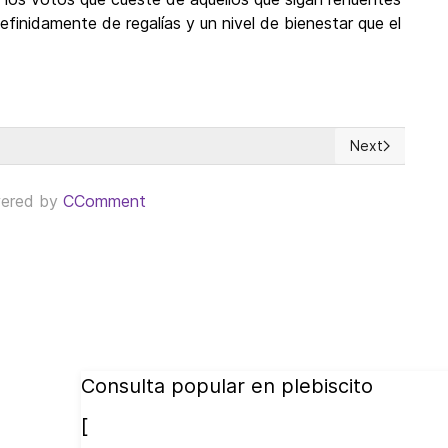
efinidamente de regalías y un nivel de bienestar que el
Next
Next article: 
ered by
CComment
Consulta popular en plebiscito
[