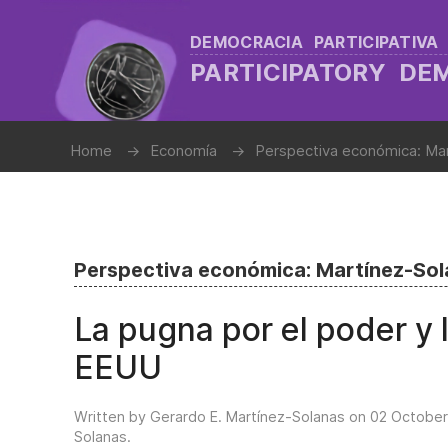
DEMOCRACIA PARTICIPATIVA
PARTICIPATORY D
Home
Economía
Perspectiva económica: Ma
Perspectiva económica: Martínez-So
La pugna por el poder y 
EEUU
Written by Gerardo E. Martínez-Solanas on
02 October
Solanas
.