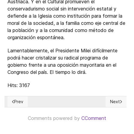
Austriaca. Y en el Cultural promueven el
conservadurismo social sin intervención estatal y
defiende a la Iglesia como institución para formar la
moral de la sociedad, a la familia como eje central de
la población y a la comunidad como método de
organización espontánea.
Lamentablemente, el Presidente Milei difícilmente
podrá hacer cristalizar su radical programa de
gobierno frente a una oposición mayoritaria en el
Congreso del país. El tiempo lo dirá.
Hits: 3167
Prev
Next
Previous article: La liberalización del consumo de marihuana:
Next articl
Comments powered by
CComment