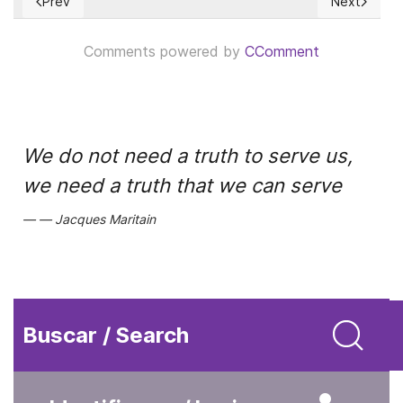
Prev
Next
Previous article: La farsa del Salario Mínimo Integral
Next articl
Comments powered by
CComment
We do not need a truth to serve us,
we need a truth that we can serve
Jacques Maritain
Buscar / Search