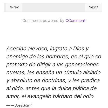
Prev
Next
Previous article: A contramano del ingreso universal, el Go
Next articl
Comments powered by
CComment
Asesino alevoso, ingrato a Dios y
enemigo de los hombres, es el que so
pretexto de dirigir a las generaciones
nuevas, les enseña un cúmulo aislado
y absoluto de doctrinas, y les predica
al oído, antes que la dulce plática de
amor, el evangelio bárbaro del odio
José Martí