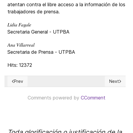
atentan contra el libre acceso a la información de los
trabajadores de prensa.
Lidia Fagale
Secretaria General - UTPBA
Ana Villarreal
Secretaria de Prensa - UTPBA
Hits: 12372
Prev
Next
Previous article: CHILE: Seminario abordó Derechos Fundame
Next article
Comments powered by
CComment
Toda glorificación o justificación de la