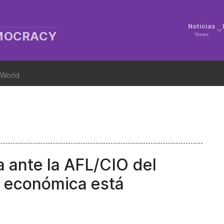
Noticias
EMOCRACY
News
 World
a ante la AFL/CIO del
a económica está