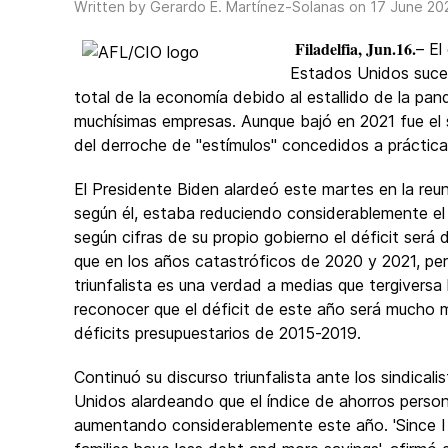
Written by Gerardo E. Martínez-Solanas on
17 June 20
Filadelfia, Jun.16.
– El
Estados Unidos suced
total de la economía debido al estallido de la pan
muchísimas empresas. Aunque bajó en 2021 fue el s
del derroche de "estímulos" concedidos a prácti
El Presidente Biden alardeó este martes en la reun
según él, estaba reduciendo considerablemente el 
según cifras de su propio gobierno el déficit será d
que en los años catastróficos de 2020 y 2021,
per
triunfalista es una verdad a medias que tergiversa 
reconocer que el déficit de este año será mucho m
déficits presupuestarios de 2015-2019.
Continuó su discurso triunfalista ante los sindical
Unidos alardeando que el índice de ahorros perso
aumentando considerablemente este año. 'Since I 