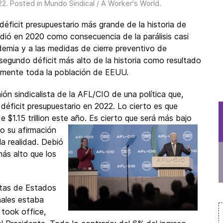
22
. Posted in
Mundo Sindical / A Worker's World
.
 déficit presupuestario más grande de la historia de
ió en 2020 como consecuencia de la parálisis casi
demia y a las medidas de cierre preventivo de
egundo déficit más alto de la historia como resultado
camente toda la población de EEUU.
ión sindicalista de la AFL/CIO de una política que,
déficit presupuestario en 2022. Lo cierto es que
e $1.15 trillion este año. Es cierto que será más bajo
o su afirmación
la realidad. Debió
ás alto que los
istas de Estados
nales estaba
took office,