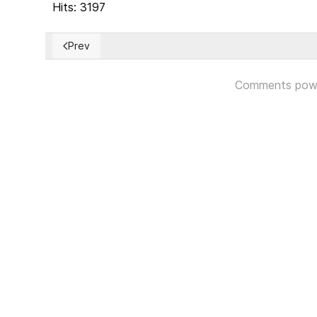
Hits: 3197
Prev
Previous article: Communauté genevoise d’action syn
Comments pow