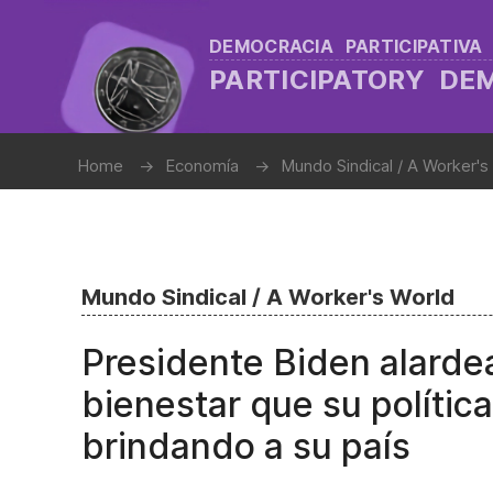
DEMOCRACIA PARTICIPATIVA
PARTICIPATORY D
Home
Economía
Mundo Sindical / A Worker's
Mundo Sindical / A Worker's World
Presidente Biden alarde
bienestar que su polític
brindando a su país