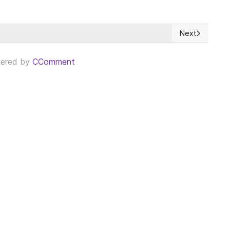
Next
dicale (CGAS) v. Switzerland (no. 21881/20)
Next article: 
ered by
CComment