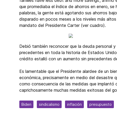
families have less debt and more savings', afirmó e
que promediaba el índice de ahorros en enero, s
palabras, la gente está agotando sus ahorros bajo 
disparado en pocos meses a los niveles más altos 
mandato del Presidente Carter (ver cuadro).
Debió también reconocer que la deuda personal y f
precedentes en toda la historia de Estados Unido
crédito estalló con un aumento sin precedentes de 
Es lamentable que el Presidente alardee de un bie
económica, precisamente en medio del desastre q
como consecuencia de las medidas que implantó d
caprichosamente muchas medidas exitosas del gob
Biden
sindicalismo
inflación
presupuesto