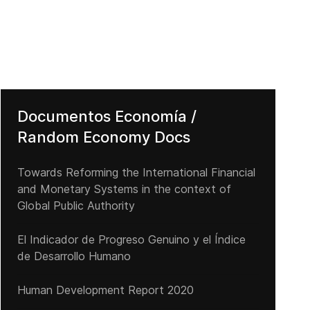
UK transport union warns of "summer of discontent" as further rail s
Documentos Economía /
Random Economy Docs
Towards Reforming the International Financial
and Monetary Systems in the context of
Global Public Authority
El Indicador de Progreso Genuino y el Índice
de Desarrollo Humano
Human Development Report 2020