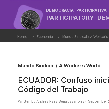
DEMOCRACIA PARTICIPATIVA
PARTICIPATORY D
Home
Economía
Mundo Sindical / A Worker's
Mundo Sindical / A Worker's World
ECUADOR: Confuso inici
Código del Trabajo
Written by Andrés Páez Benalcázar on
24 September 