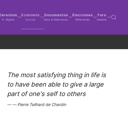
Derechos
Economía
Documentos
Elecciones
Foro
H. Rights
Society
Data & Referenda
Referenda
Debate
The most satisfying thing in life is
to have been able to give a large
part of one's self to others
Pierre Teilhard de Chardin