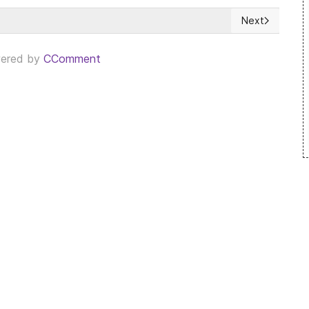
Next
Next article:
ered by
CComment