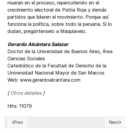
mueran en el proceso, repercutiendo en el
crecimiento electoral de Patria Roja y demás
partidos que lideren el movimiento. Porque así
funciona la política, sobre todo la peruana. Si lo
dudan, pregúntenselo a Maquiavelo.
Gerardo Alcántara Salazar
Doctor de la Universidad de Buenos Aires, Área
Ciencias Sociales
Catedrático de la Facultad de Derecho de la
Universidad Nacional Mayor de San Marcos
Web: www.gerardoalcantara.com
[
Otros detalles
]
Hits: 11079
Prev
Next
Previous article: CUBA: Iglesia y Estado. Persona y Sociedad
Next article