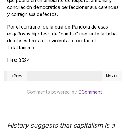
que podría en un ambiente de respeto, armonía y
conciliación democrática perfeccionar sus carencias
y corregir sus defectos.
Por el contrario, de la caja de Pandora de esas
engañosas hipótesis de "cambio" mediante la lucha
de clases brota con violenta ferocidad el
totalitarismo.
Hits: 3524
Prev
Next
Previous article: Política, religión y dinero, ¿qué efecto tien
Next article
Comments powered by
CComment
History suggests that capitalism is a