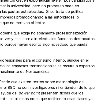
cimientos crecen exponencialmente. Los candidatos a
rmar la universidad, pero no prometen nada en
 las pautas establecidas. Si se trata de política
ar impresos promocionando a las autoridades, o
 que no motivan al lector.
moderna que exige no solamente profesionalización
o ver y escuchar a intelectuales famosos destacados
o no porque hayan escrito algo novedoso que pueda
rofesionales para el consumo interno, aunque en el
mo las empresas transnacionales se recurre a expertos
eneralmente de Norteamérica.
 Desde que existen textos sobre metodología de
les el 99% no son investigadores ni entienden de lo que
a ayuda del
power point
presentan fichas que los
nte los alumnos creen que recibiendo esas clases ya