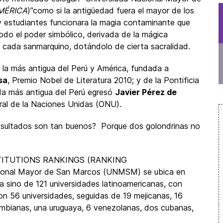
MÉRICA
)”como si la antigüedad fuera el mayor de los
 y estudiantes funcionara la magia contaminante que
do el poder simbólico, derivada de la mágica
e cada sanmarquino, dotándolo de cierta sacralidad.
la más antigua del Perú y América, fundada a
sa
, Premio Nobel de Literatura 2010; y de la Pontificia
ada más antigua del Perú egresó
Javier Pérez de
ral de la Naciones Unidas (ONU).
 resultados son tan buenos? Porque dos golondrinas no
TITUTIONS RANKINGS (RANKING
ional Mayor de San Marcos (UNMSM) se ubica en
 sino de 121 universidades latinoamericanas, con
con 56 universidades, seguidas de 19 mejicanas, 16
lombianas, una uruguaya, 6 venezolanas, dos cubanas,