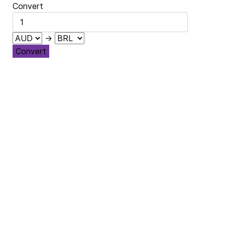
Convert
→
Convert