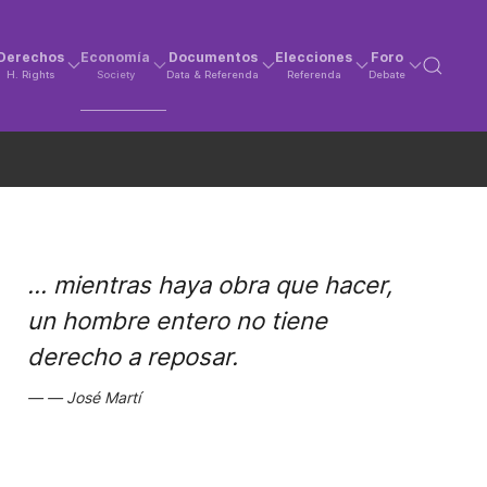
Derechos
Economía
Documentos
Elecciones
Foro
H. Rights
Society
Data & Referenda
Referenda
Debate
... mientras haya obra que hacer,
un hombre entero no tiene
derecho a reposar.
José Martí