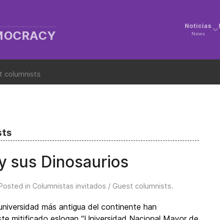
Noticias
EMOCRACY
News
t columnists
sts
y sus Dinosaurios
 Posted in
Columnistas invitados / Guest columnists
.
universidad más antigua del continente han
te mitificado eslogan “Universidad Nacional Mayor de