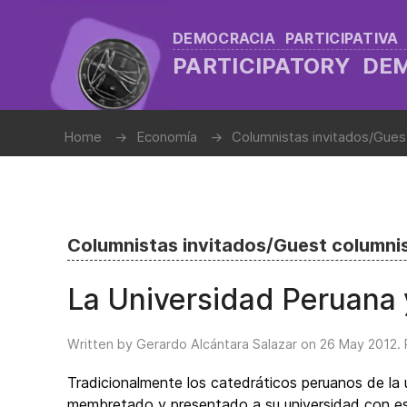
DEMOCRACIA PARTICIPATIVA
PARTICIPATORY D
Home
Economía
Columnistas invitados/Gues
Columnistas invitados/Guest columni
La Universidad Peruana 
Written by Gerardo Alcántara Salazar on
26 May 2012
.
Tradicionalmente los catedráticos peruanos de la 
membretado y presentado a su universidad con es