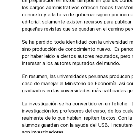
de preparación en estos tiempos en que los cono
los cargos administrativos ofrecen todos transfo
concreto y a la hora de gobernar siguen por inercia
editorial, solamente existen recursos para public
pequeñas revistas que se quedan en el camino pero
Se ha perdido toda identidad con la universidad 
sino producción de conocimiento nuevo. Es penos
por haber leído a ciertos autores reputados, per
interesar a los autores reputados del mundo.
En resumen, las universidades peruanas producen p
caso de manejar el Ministerio de Economía, así co
graduados en las universidades más calificadas g
La investigación se ha convertido en un fetiche.
investigación los profesores del curso, de los cua
realmente de lo que hablan, repiten textos. Con l
alumnos guardan con la ayuda del USB. I ncautame
son investigadores.