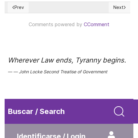
Prev
Next
Previous article: Socialismo, el opio de los intelectuales
Next article
Comments powered by
CComment
Wherever Law ends, Tyranny begins.
John Locke Second Treatise of Government
Buscar / Search
Identificarse / Login