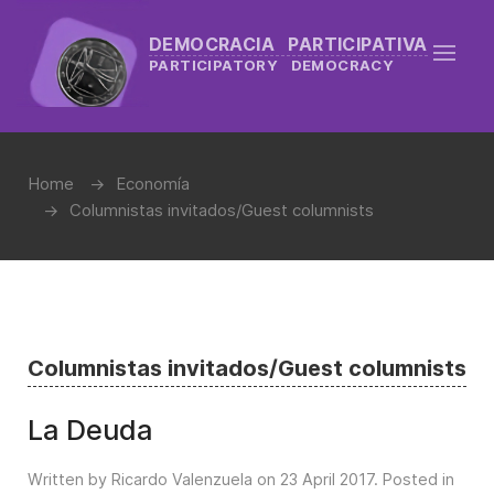
DEMOCRACIA PARTICIPATIVA
PARTICIPATORY DEMOCRACY
Home
Economía
Columnistas invitados/Guest columnists
Columnistas invitados/Guest columnists
La Deuda
Written by Ricardo Valenzuela on
23 April 2017
. Posted in