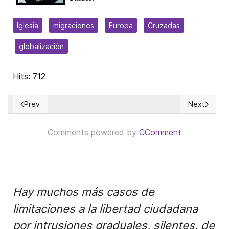
Iglesia
migraciones
Europa
Cruzadas
globalización
Hits: 712
Prev
Next
Previous article: Money, money, money – The US' new politi
Next article
Comments powered by
CComment
Hay muchos más casos de
limitaciones a la libertad ciudadana
por intrusiones graduales, silentes, de