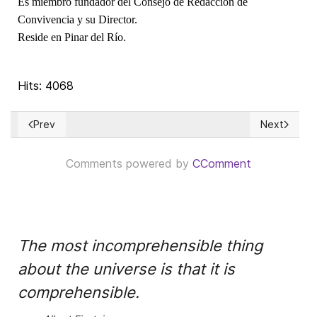
Es miembro fundador del Consejo de Redacción de
Convivencia y su Director.
Reside en Pinar del Río.
Hits: 4068
Prev
Next
Previous article: ¡PATRIA, VIDA Y LIBERTAD!
Next articl
Comments powered by
CComment
The most incomprehensible thing
about the universe is that it is
comprehensible.